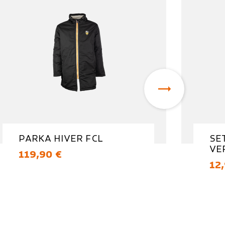

PARKA HIVER FCL
SE
VE
Prix
119,90 €
Pri
12