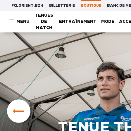
FCLORIENT.BZH
BILLETTERIE
BOUTIQUE
BANC DE M
TENUES
MENU
DE
ENTRAÎNEMENT
MODE
ACCE
MATCH
MAILLOTS / T-SHIRTS / SWEATS
CA

TENUE T