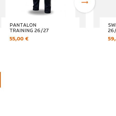

PANTALON
SW
TRAINING 26/27
26
Prix
Pri
55,00 €
59