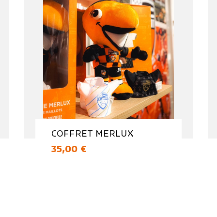
COFFRET MERLUX
Prix
35,00 €