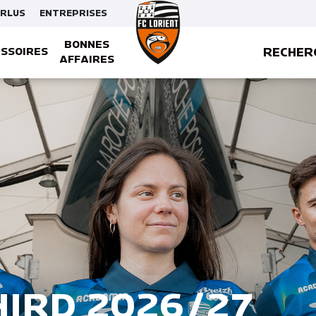
ERLUS
ENTREPRISES
BONNES
RECHER
SSOIRES
AFFAIRES
SQUETTES, BONNETS ET GANTS
HIRD 2026/27