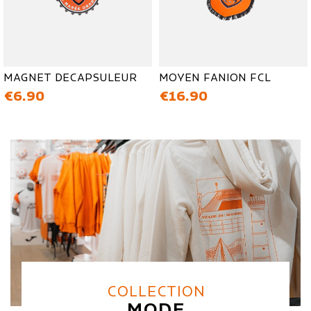
MAGNET DECAPSULEUR
MOYEN FANION FCL
価格
価格
€6.90
€16.90
COLLECTION
MODE