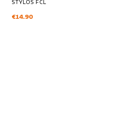
STYLOS FCL
価格
€14.90