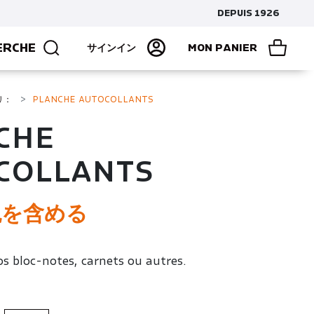
DEPUIS 1926
ERCHE
サインイン
MON PANIER
リ：
PLANCHE AUTOCOLLANTS
CHE
COLLANTS
税を含める
os bloc-notes, carnets ou autres.