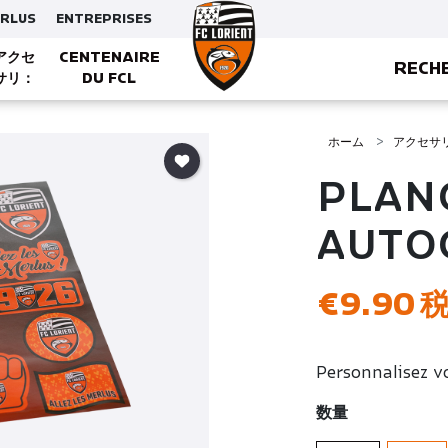
ERLUS
ENTREPRISES
アクセ
CENTENAIRE
RECH
サリ：
DU FCL
CASQUETTES, BONNETS ET GANTS
ホーム
アクセサ
PLAN
AUTO
€9.90
Personnalisez v
数量