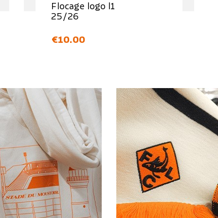
Flocage logo l1
25/26
価格
€10.00