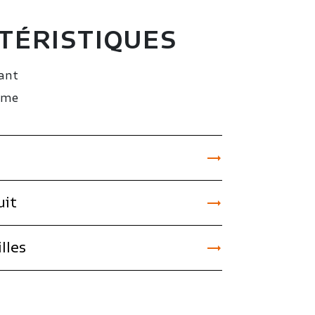
TÉRISTIQUES
ant
mme


uit

lles