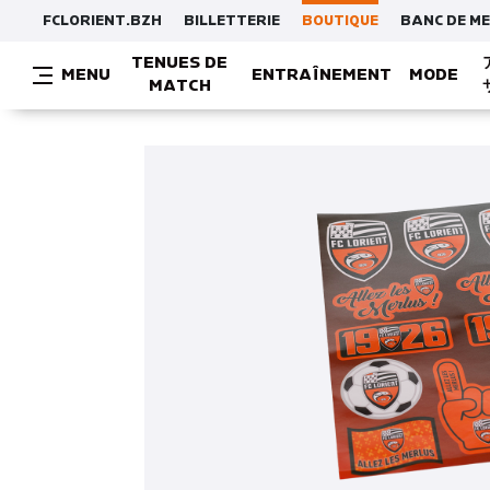
FCLORIENT.BZH
BILLETTERIE
BOUTIQUE
BANC DE M
TENUES DE
MENU
ENTRAÎNEMENT
MODE
MATCH
MAILLOTS / T-SHIRTS / SWEATS