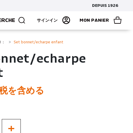
DEPUIS 1926
ERCHE
サインイン
MON PANIER
リ：
Set bonnet/echarpe enfant
onnet/echarpe
t
税を含める
+