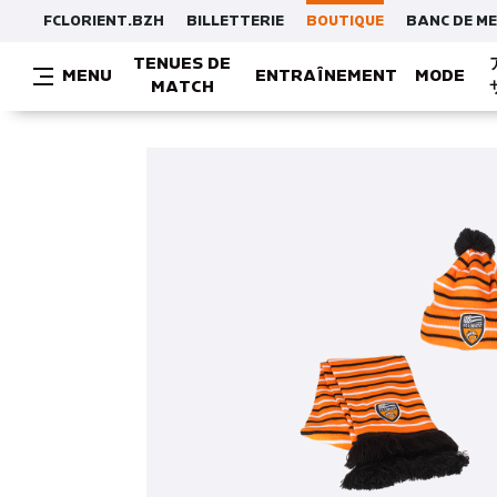
FCLORIENT.BZH
BILLETTERIE
BOUTIQUE
BANC DE M
TENUES DE
MENU
ENTRAÎNEMENT
MODE
MATCH
MAILLOTS / T-SHIRTS / SWEATS