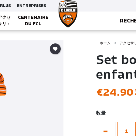
ERLUS
ENTREPRISES
アクセ
CENTENAIRE
RECH
サリ：
DU FCL
CASQUETTES, BONNETS ET GANTS
ホーム
アクセサ
Set b
enfan
€24.90
数量
-