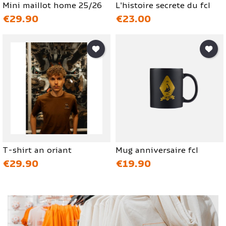
Mini maillot home 25/26
L'histoire secrete du fcl
価格
価格
€29.90
€23.00
T-shirt an oriant
Mug anniversaire fcl
価格
価格
€29.90
€19.90