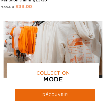
Pantalon training 25/26
ベース価格
価格
€33.00
€55.00
COLLECTION
MODE
DÉCOUVRIR