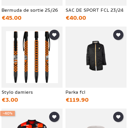
Bermuda de sortie 25/26
SAC DE SPORT FCL 23/24
価格
価格
€45.00
€40.00
Stylo damiers
Parka fcl
価格
価格
€3.00
€119.90
-40%