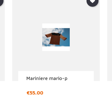
Mariniere mario-p
価格
€55.00