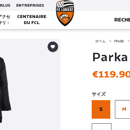
ERLUS
ENTREPRISES
アクセ
CENTENAIRE
RECH
サリ：
DU FCL
CASQUETTES, BONNETS ET GANTS
ホーム
Mode
Parka 
€119.9
サイズ
S
M