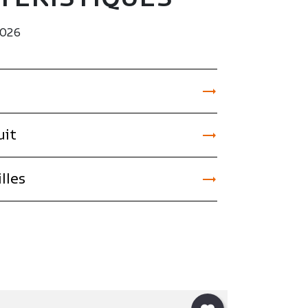
2026


uit

lles