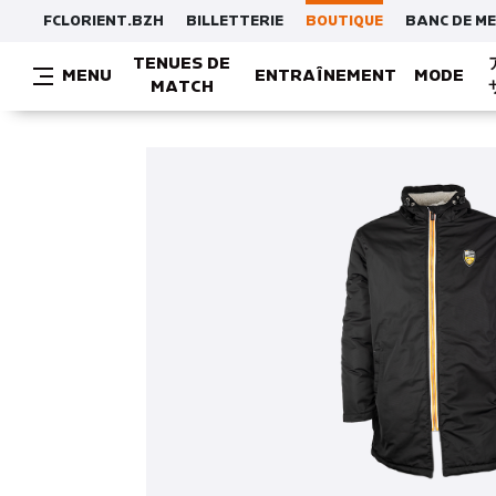
FCLORIENT.BZH
BILLETTERIE
BOUTIQUE
BANC DE M
TENUES DE
MENU
ENTRAÎNEMENT
MODE
MATCH
MAILLOTS / T-SHIRTS / SWEATS