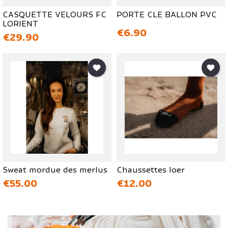
CASQUETTE VELOURS FC
PORTE CLE BALLON PVC
LORIENT
価格
€6.90
価格
€29.90
Sweat mordue des merlus
Chaussettes loer
価格
価格
€55.00
€12.00