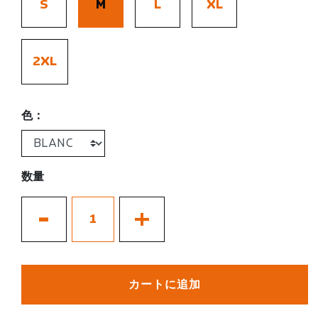
S
M
L
XL
2XL
色：
数量
-
+
カートに追加