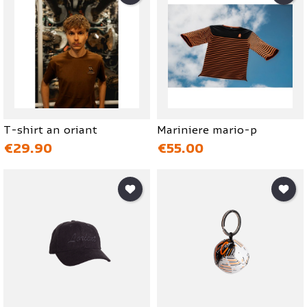
T-shirt an oriant
Mariniere mario-p
価格
価格
€29.90
€55.00