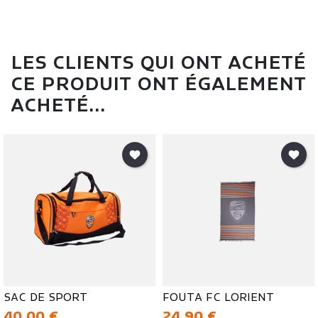
LES CLIENTS QUI ONT ACHETÉ
CE PRODUIT ONT ÉGALEMENT
ACHETÉ...
SAC DE SPORT
FOUTA FC LORIENT
Prix
Prix
40,00 €
24,90 €