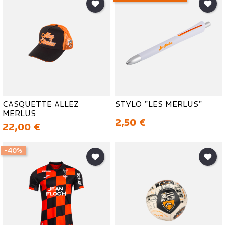
CASQUETTE ALLEZ
STYLO "LES MERLUS"
MERLUS
Prix
2,50 €
Prix
22,00 €
-40%