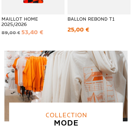
MAILLOT HOME
BALLON REBOND T1
2025/2026
Prix
25,00 €
Prix de base
Prix
53,40 €
89,00 €
COLLECTION
MODE