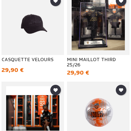
CASQUETTE VELOURS
MINI MAILLOT THIRD
25/26
Prix
29,90 €
Prix
29,90 €