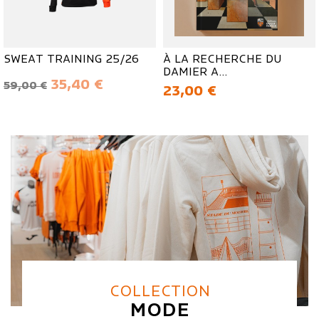
SWEAT TRAINING 25/26
À LA RECHERCHE DU
DAMIER A...
Prix de base
Prix
35,40 €
59,00 €
Prix
23,00 €
COLLECTION
MODE