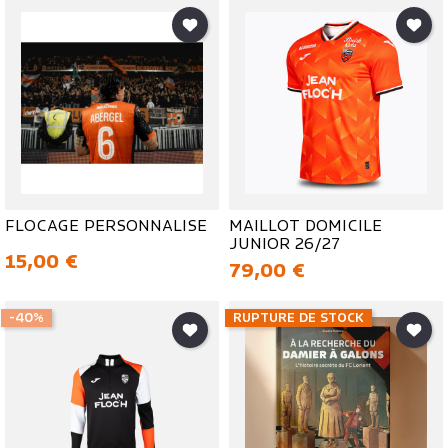
FLOCAGE PERSONNALISE
MAILLOT DOMICILE
JUNIOR 26/27
Prix
15,00 €
Prix
79,00 €
-40%
RUPTURE DE STOCK