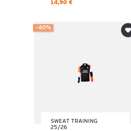
Prix
14,90 €
-40%
SWEAT TRAINING
25/26