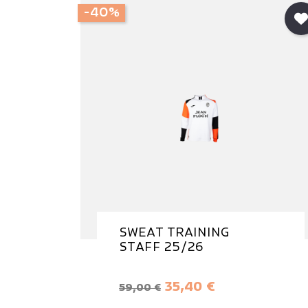
-40%
SWEAT TRAINING
STAFF 25/26
Prix de base
Prix
35,40 €
59,00 €