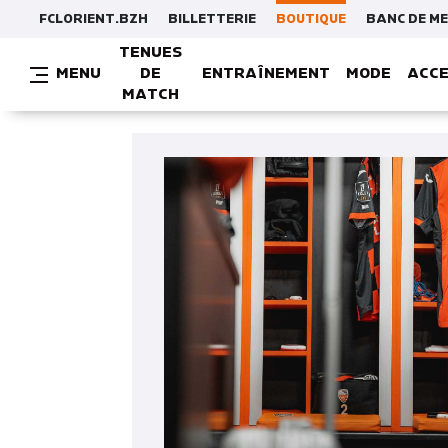
FCLORIENT.BZH
BILLETTERIE
BOUTIQUE
BANC DE M
TENUES
MENU
DE
ENTRAÎNEMENT
MODE
ACCE
MATCH
MAILLOTS / T-SHIRTS / SWEATS
CA