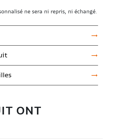
sonnalisé ne sera ni repris, ni échangé.


uit

lles
UIT ONT