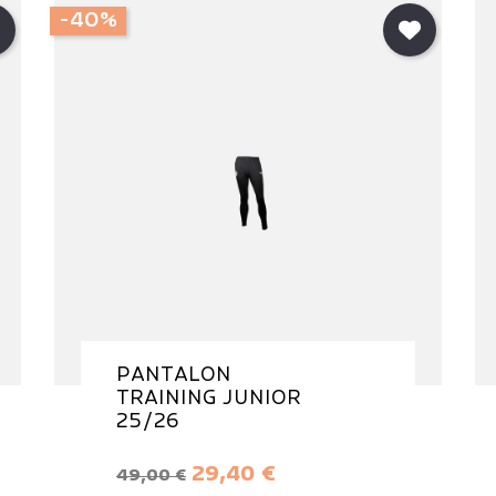
-40%
PANTALON
TRAINING JUNIOR
25/26
Prix de base
Prix
29,40 €
49,00 €