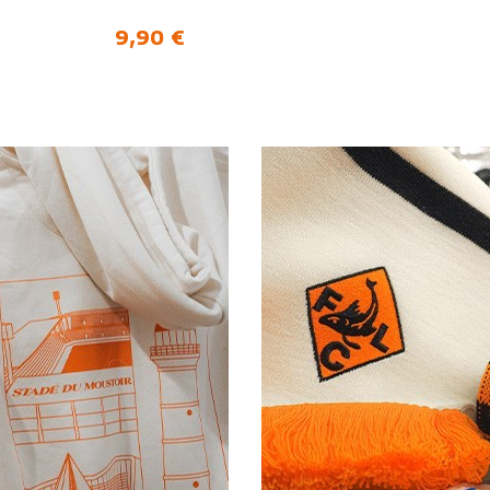
Prix
9,90 €