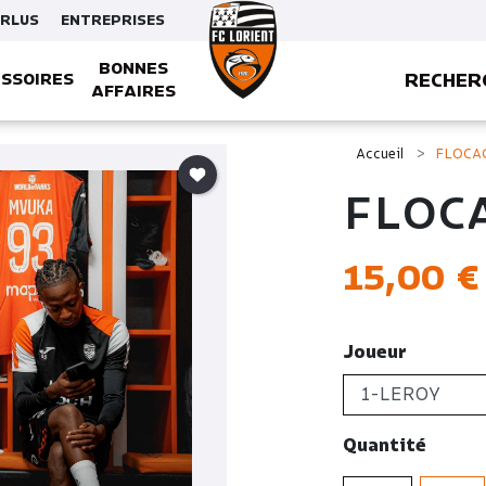
ERLUS
ENTREPRISES
BONNES
RECHER
SSOIRES
AFFAIRES
SQUETTES, BONNETS ET GANTS
Accueil
FLOCA
FLOC
15,00 €
Joueur
Quantité