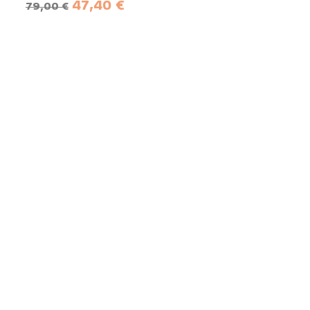
Prix de base
Prix
47,40 €
79,00 €