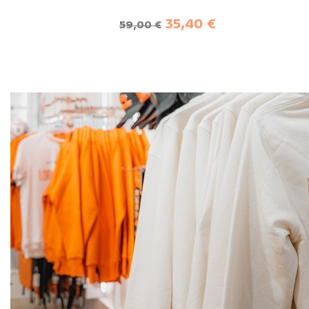
Prix de base
Prix
35,40 €
59,00 €